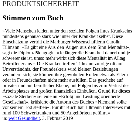
PRODUKTSICHERHEIT
Stimmen zum Buch
»Viele Menschen leiden unter den sozialen Folgen ihres Krankseins
mindestens genauso stark wie unter der Krankheit selbst. Diese
Einschätzung vertritt die Marburger Wissenschaftlerin Carolin
Tillmann. »Es gibt eine Aus-den-Augen-aus-dem Sinn-Mentalität«,
sagt die Diplom-Pädagogin. »Je länger die Krankheit dauert und je
schwerer sie ist, umso mehr wirkt sich diese Mentalität im Alltag
Betroffener aus.« Die Kranken treffen Tillmann zufolge oft auf
Unverständnis, der Freundeskreis wird kleiner, Beziehungen
verändern sich, sie können ihre gewohnten Rollen etwa als Eltern
oder in Freundschaften nicht mehr ausfüllen. Das geschehe auf
privater und auf beruflicher Ebene, mit Folgen bis zum Verlust des
Arbeitsplatzes und großen finanziellen Einbußen. Grund für dieses
»soziale Sterben« sei eine an »Erfolg und Leistung orientierte
Gesellschaft«, kritisierte die Autorin des Buches »Niemand sollte
vor seinem Tod sterben«. Für ihr Buch hat Tillmann Interviews mit
rund 100 Schwerkranken und 50 Angehörigen geführt.«
in:
welt Gesundheit
, 3. Februar 2019
—