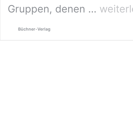
Unter
Gruppen, denen …
weiter
Strom
Büchner-Verlag