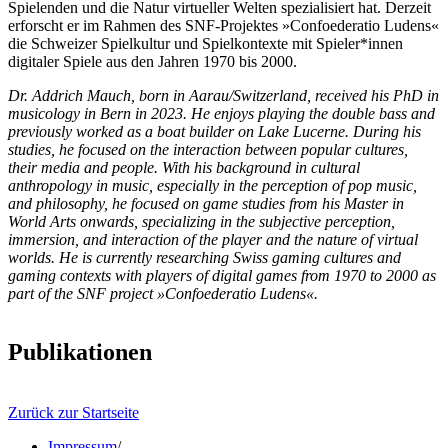
Spielenden und die Natur virtueller Welten spezialisiert hat. Derzeit
erforscht er im Rahmen des SNF-Projektes »Confoederatio Ludens«
die Schweizer Spielkultur und Spielkontexte mit Spieler*innen
digitaler Spiele aus den Jahren 1970 bis 2000.
Dr. Addrich Mauch, born in Aarau/Switzerland, received his PhD in
musicology in Bern in 2023. He enjoys playing the double bass and
previously worked as a boat builder on Lake Lucerne. During his
studies, he focused on the interaction between popular cultures,
their media and people. With his background in cultural
anthropology in music, especially in the perception of pop music,
and philosophy, he focused on game studies from his Master in
World Arts onwards, specializing in the subjective perception,
immersion, and interaction of the player and the nature of virtual
worlds. He is currently researching Swiss gaming cultures and
gaming contexts with players of digital games from 1970 to 2000 as
part of the SNF project »Confoederatio Ludens«.
Publikationen
Zurück zur Startseite
Impressum
/