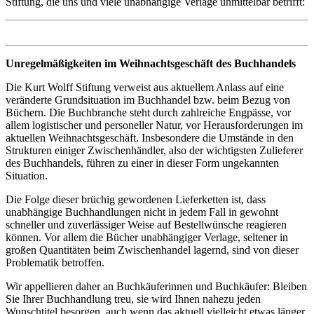
Stiftung, die uns und viele unabhängige Verlage unmittelbar betrifft:
Unregelmäßigkeiten im Weihnachtsgeschäft des Buchhandels
Die Kurt Wolff Stiftung verweist aus aktuellem Anlass auf eine
veränderte Grundsituation im Buchhandel bzw. beim Bezug von
Büchern. Die Buchbranche steht durch zahlreiche Engpässe, vor
allem logistischer und personeller Natur, vor Herausforderungen im
aktuellen Weihnachtsgeschäft. Insbesondere die Umstände in den
Strukturen einiger Zwischenhändler, also der wichtigsten Zulieferer
des Buchhandels, führen zu einer in dieser Form ungekannten
Situation.
Die Folge dieser brüchig gewordenen Lieferketten ist, dass
unabhängige Buchhandlungen nicht in jedem Fall in gewohnt
schneller und zuverlässiger Weise auf Bestellwünsche reagieren
können. Vor allem die Bücher unabhängiger Verlage, seltener in
großen Quantitäten beim Zwischenhandel lagernd, sind von dieser
Problematik betroffen.
Wir appellieren daher an Buchkäuferinnen und Buchkäufer: Bleiben
Sie Ihrer Buchhandlung treu, sie wird Ihnen nahezu jeden
Wunschtitel besorgen, auch wenn das aktuell vielleicht etwas länger