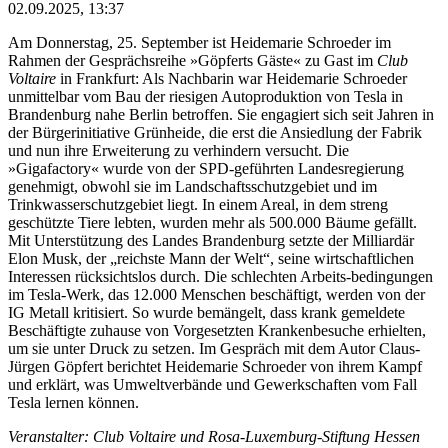
02.09.2025, 13:37
Am Donnerstag, 25. September ist Heidemarie Schroeder im
Rahmen der Gesprächsreihe »Göpferts Gäste« zu Gast im
Club
Voltaire
in Frankfurt: Als Nachbarin war Heidemarie Schroeder
unmittelbar vom Bau der riesigen Autoproduktion von Tesla in
Brandenburg nahe Berlin betroffen. Sie engagiert sich seit Jahren in
der Bürgerinitiative Grünheide, die erst die Ansiedlung der Fabrik
und nun ihre Erweiterung zu verhindern versucht. Die
»Gigafactory« wurde von der SPD-geführten Landesregierung
genehmigt, obwohl sie im Landschaftsschutzgebiet und im
Trinkwasserschutzgebiet liegt. In einem Areal, in dem streng
geschützte Tiere lebten, wurden mehr als 500.000 Bäume gefällt.
Mit Unterstützung des Landes Brandenburg setzte der Milliardär
Elon Musk, der „reichste Mann der Welt“, seine wirtschaftlichen
Interessen rücksichtslos durch. Die schlechten Arbeits-bedingungen
im Tesla-Werk, das 12.000 Menschen beschäftigt, werden von der
IG Metall kritisiert. So wurde bemängelt, dass krank gemeldete
Beschäftigte zuhause von Vorgesetzten Krankenbesuche erhielten,
um sie unter Druck zu setzen. Im Gespräch mit dem Autor Claus-
Jürgen Göpfert berichtet Heidemarie Schroeder von ihrem Kampf
und erklärt, was Umweltverbände und Gewerkschaften vom Fall
Tesla lernen können.
Veranstalter: Club Voltaire und Rosa-Luxemburg-Stiftung Hessen