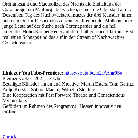
Ordnungsamt und Stadtpolizei des Nachts die Einhaltung der
Coronaregeln in Marburg überwachen, schien die Oberstadt am 5.
Dezember, Tag des Nachtwächtereinsatzes der drei Künstler_innen,
noch ein Ort für Desperados zu sein: ein brennender Müllcontainer,
junge Leute auf der Suche nach Coronaparties und ein hell
loderndes Hobo-Kocher-Feuer auf dem Lutherischen Pfarrhof. Erst
mal einen Schnaps und das auf in den Stream of Nachtwächter-
Consciousness!
Link zur YouTube-Premiere:
https://youtu.be/lq2JAzmr0Sg
Premiere: 24.01.2021, 18 Uhr
Beteiligte Künstler_innen und Kreative: Martin Esters, Tom Gerritz,
Antje Kessler, Sabine Manke, Wilhelm Stehling
Eine Kooperation mit Fast Forward Theatre und Conscientious
Mythmakers.
Gefördert im Rahmen des Programms „Hessen innovativ neu
eröffnen“.
Zurück