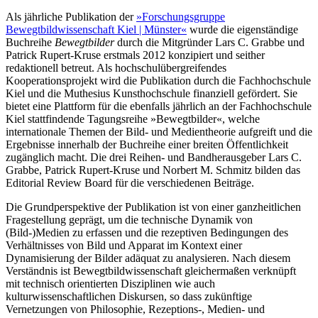
Als jährliche Publikation der
»Forschungsgruppe
Bewegtbildwissenschaft Kiel | Münster«
wurde die eigenständige
Buchreihe
Bewegtbilder
durch die Mitgründer Lars C. Grabbe und
Patrick Rupert-Kruse erstmals 2012 konzipiert und seither
redaktionell betreut. Als hochschulübergreifendes
Kooperationsprojekt wird die Publikation durch die Fachhochschule
Kiel und die Muthesius Kunsthochschule finanziell gefördert. Sie
bietet eine Plattform für die ebenfalls jährlich an der Fachhochschule
Kiel stattfindende Tagungsreihe »Bewegtbilder«, welche
internationale Themen der Bild- und Medientheorie aufgreift und die
Ergebnisse innerhalb der Buchreihe einer breiten Öffentlichkeit
zugänglich macht. Die drei Reihen- und Bandherausgeber Lars C.
Grabbe, Patrick Rupert-Kruse und Norbert M. Schmitz bilden das
Editorial Review Board für die verschiedenen Beiträge.
Die Grundperspektive der Publikation ist von einer ganzheitlichen
Fragestellung geprägt, um die technische Dynamik von
(Bild-)Medien zu erfassen und die rezeptiven Bedingungen des
Verhältnisses von Bild und Apparat im Kontext einer
Dynamisierung der Bilder adäquat zu analysieren. Nach diesem
Verständnis ist Bewegtbildwissenschaft gleichermaßen verknüpft
mit technisch orientierten Disziplinen wie auch
kulturwissenschaftlichen Diskursen, so dass zukünftige
Vernetzungen von Philosophie, Rezeptions-, Medien- und