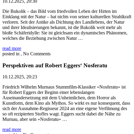
10.12.2025, 20:30
Die Bukolik – das Bild vom friedvollen Leben der Hirten im
Einklang mit der Natur – hat nichts von seiner kulturellen Strahlkraft
verloren. Seit der Antike als Dichtung des Landlebens, der Natur
und ihrer Idealisierungen bekannt, ist die Bukolik weit mehr als
bloße Schäferidylle: Sie ist gleichsam ein dynamisches Phänomen,
welches die Beziehung zwischen Natur …
read more
posted in , No Comments
Perspektiven auf Robert Eggers‘ Nosferatu
10.12.2025, 20:23
Friedrich Wilhelm Murnaus Stummfilm-Klassiker »Nosferatu« ist
für Robert Eggers der Beginn einer lebenslangen
Auseinandersetzung mit dem Unheimlichen, dem Horror als
Kunstform, dem Kino als Mythos. So wirkt es nur konsequent, dass
sich der Ausnahme-Regisseur 2024 an eine eigene Verfilmung des
so oft rezipierten Stoffes wagt. Eggers sucht dabei die Nähe zu
Murnau, aber sein »Nosferatu« …
read more