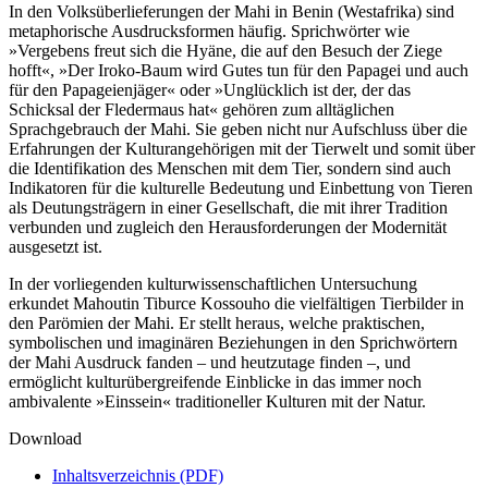
In den Volksüberlieferungen der Mahi in Benin (Westafrika) sind
metaphorische Ausdrucksformen häufig. Sprichwörter wie
»Vergebens freut sich die Hyäne, die auf den Besuch der Ziege
hofft«, »Der Iroko-Baum wird Gutes tun für den Papagei und auch
für den Papageienjäger« oder »Unglücklich ist der, der das
Schicksal der Fledermaus hat« gehören zum alltäglichen
Sprachgebrauch der Mahi. Sie geben nicht nur Aufschluss über die
Erfahrungen der Kulturangehörigen mit der Tierwelt und somit über
die Identifikation des Menschen mit dem Tier, sondern sind auch
Indikatoren für die kulturelle Bedeutung und Einbettung von Tieren
als Deutungsträgern in einer Gesellschaft, die mit ihrer Tradition
verbunden und zugleich den Herausforderungen der Modernität
ausgesetzt ist.
In der vorliegenden kulturwissenschaftlichen Untersuchung
erkundet Mahoutin Tiburce Kossouho die vielfältigen Tierbilder in
den Parömien der Mahi. Er stellt heraus, welche praktischen,
symbolischen und imaginären Beziehungen in den Sprichwörtern
der Mahi Ausdruck fanden – und heutzutage finden –, und
ermöglicht kulturübergreifende Einblicke in das immer noch
ambivalente »Einssein« traditioneller Kulturen mit der Natur.
Download
Inhaltsverzeichnis (PDF)