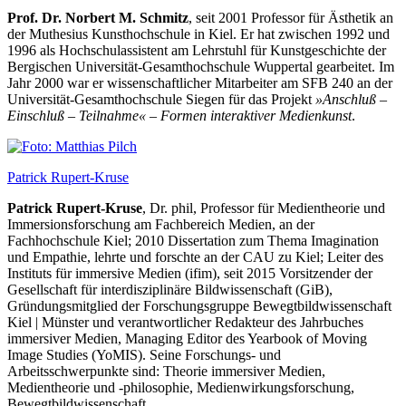
Prof. Dr. Norbert M. Schmitz
, seit 2001 Professor für Ästhetik an
der Muthesius Kunsthochschule in Kiel. Er hat zwischen 1992 und
1996 als Hochschulassistent am Lehrstuhl für Kunstgeschichte der
Bergischen Universität-Gesamthochschule Wuppertal gearbeitet. Im
Jahr 2000 war er wissenschaftlicher Mitarbeiter am SFB 240 an der
Universität-Gesamthochschule Siegen für das Projekt
»Anschluß –
Einschluß – Teilnahme« – Formen interaktiver Medienkunst
.
Patrick Rupert-Kruse
Patrick Rupert-Kruse
, Dr. phil, Professor für Medientheorie und
Immersionsforschung am Fachbereich Medien, an der
Fachhochschule Kiel; 2010 Dissertation zum Thema Imagination
und Empathie, lehrte und forschte an der CAU zu Kiel; Leiter des
Instituts für immersive Medien (ifim), seit 2015 Vorsitzender der
Gesellschaft für interdisziplinäre Bildwissenschaft (GiB),
Gründungsmitglied der Forschungsgruppe Bewegtbildwissenschaft
Kiel | Münster und verantwortlicher Redakteur des Jahrbuches
immersiver Medien, Managing Editor des Yearbook of Moving
Image Studies (YoMIS). Seine Forschungs- und
Arbeitsschwerpunkte sind: Theorie immersiver Medien,
Medientheorie und -philosophie, Medienwirkungsforschung,
Bewegtbildwissenschaft.