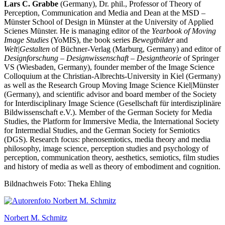
Lars C. Grabbe
(Germany), Dr. phil., Professor of Theory of
Perception, Communication and Media and Dean at the MSD –
Münster School of Design in Münster at the University of Applied
Scienes Münster. He is managing editor of the
Yearbook of Moving
Image Studies
(YoMIS), the book series
Bewegtbilder
and
Welt|Gestalten
of Büchner-Verlag (Marburg, Germany) and editor of
Designforschung – Designwissenschaft – Designtheorie
of Springer
VS (Wiesbaden, Germany), founder member of the Image Science
Colloquium at the Christian-Albrechts-University in Kiel (Germany)
as well as the Research Group Moving Image Science Kiel|Münster
(Germany), and scientific advisor and board member of the Society
for Interdisciplinary Image Science (Gesellschaft für interdisziplinäre
Bildwissenschaft e.V.). Member of the German Society for Media
Studies, the Platform for Immersive Media, the International Society
for Intermedial Studies, and the German Society for Semiotics
(DGS). Research focus: phenosemiotics, media theory and media
philosophy, image science, perception studies and psychology of
perception, communication theory, aesthetics, semiotics, film studies
and history of media as well as theory of embodiment and cognition.
Bildnachweis Foto: Theka Ehling
Norbert M. Schmitz