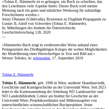
»Tobias E. Hämmerle ist es gelungen, ein Buch zu schreiben, das
den LeserInnen viele Aspekte bietet. Dieses Buch wird meiner
Meinung nach ein gutes und nützliches Werkzeug für zukünftige
ForscherInnen werden.«
Jenny Öhmann (Uddevalla), Rezension zu Flugblatt-Propaganda zu
Gustav II. Adolf von Schweden (Tobias E. Hämmerle).
In: Mitteilungen des Instituts für Österreichische
Geschichtsforschung 128, 2020
—
»Hämmerles Buch zeigt in verdienstvoller Weise anhand eines
Protagonisten des Dreißigjährigen Krieges die weiten Möglichkeiten
der Modellierung einer Herrscherfigur in Text und Bild auf.«
Werner Telesko, in:
sehepunkte
, 17. September 2019
Tobias E. Hämmerle
Tobias E. Hämmerle
, geb. 1990 in Wien, studierte Skandinavistik,
Geschichte und Kunstgeschichte an der Universität Wien. Seit 2023
leitet er die Kartensammlung der Abteilung NÖ Landesarchiv und
NÖ Landesbibliothek; Lektor am Institut für Geschichte an der
Universität Wien; Projektkoordinator und Mitherausgeber von
unterschiedlichen wissenschaftlichen Buchprojekten. Seine