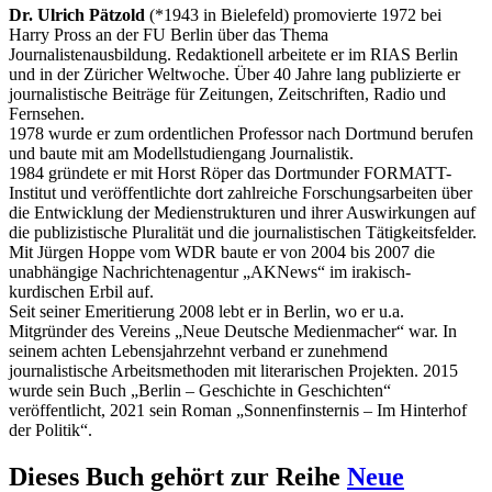
Dr. Ulrich Pätzold
(*1943 in Bielefeld) promovierte 1972 bei
Harry Pross an der FU Berlin über das Thema
Journalistenausbildung. Redaktionell arbeitete er im RIAS Berlin
und in der Züricher Weltwoche. Über 40 Jahre lang publizierte er
journalistische Beiträge für Zeitungen, Zeitschriften, Radio und
Fernsehen.
1978 wurde er zum ordentlichen Professor nach Dortmund berufen
und baute mit am Modellstudiengang Journalistik.
1984 gründete er mit Horst Röper das Dortmunder FORMATT-
Institut und veröffentlichte dort zahlreiche Forschungsarbeiten über
die Entwicklung der Medienstrukturen und ihrer Auswirkungen auf
die publizistische Pluralität und die journalistischen Tätigkeitsfelder.
Mit Jürgen Hoppe vom WDR baute er von 2004 bis 2007 die
unabhängige Nachrichtenagentur „AKNews“ im irakisch-
kurdischen Erbil auf.
Seit seiner Emeritierung 2008 lebt er in Berlin, wo er u.a.
Mitgründer des Vereins „Neue Deutsche Medienmacher“ war. In
seinem achten Lebensjahrzehnt verband er zunehmend
journalistische Arbeitsmethoden mit literarischen Projekten. 2015
wurde sein Buch „Berlin – Geschichte in Geschichten“
veröffentlicht, 2021 sein Roman „Sonnenfinsternis – Im Hinterhof
der Politik“.
Dieses Buch gehört zur Reihe
Neue