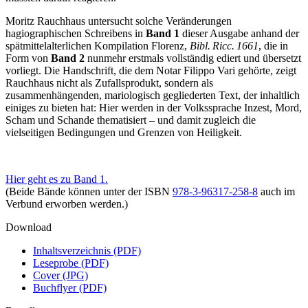
Moritz Rauchhaus untersucht solche Veränderungen
hagiographischen Schreibens in
Band 1
dieser Ausgabe anhand der
spätmittelalterlichen Kompilation Florenz,
Bibl. Ricc. 1661
, die in
Form von
Band 2
nunmehr erstmals vollständig ediert und übersetzt
vorliegt. Die Handschrift, die dem Notar Filippo Vari gehörte, zeigt
Rauchhaus nicht als Zufallsprodukt, sondern als
zusammenhängenden, mariologisch gegliederten Text, der inhaltlich
einiges zu bieten hat: Hier werden in der Volkssprache Inzest, Mord,
Scham und Schande thematisiert – und damit zugleich die
vielseitigen Bedingungen und Grenzen von Heiligkeit.
Hier geht es zu Band 1.
(Beide Bände können unter der ISBN
978-3-96317-258-8
auch im
Verbund erworben werden.)
Download
Inhaltsverzeichnis (PDF)
Leseprobe (PDF)
Cover (JPG)
Buchflyer (PDF)