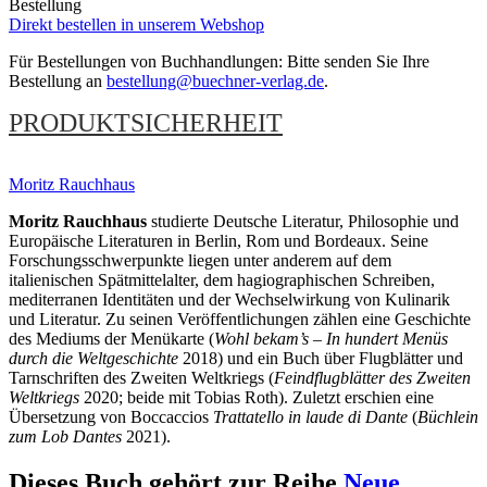
Bestellung
Direkt bestellen in unserem Webshop
Für Bestellungen von Buchhandlungen: Bitte senden Sie Ihre
Bestellung an
bestellung@buechner-verlag.de
.
PRODUKTSICHERHEIT
Moritz Rauchhaus
Moritz Rauchhaus
studierte Deutsche Literatur, Philosophie und
Europäische Literaturen in Berlin, Rom und Bordeaux. Seine
Forschungsschwerpunkte liegen unter anderem auf dem
italienischen Spätmittelalter, dem hagiographischen Schreiben,
mediterranen Identitäten und der Wechselwirkung von Kulinarik
und Literatur. Zu seinen Veröffentlichungen zählen eine Geschichte
des Mediums der Menükarte (
Wohl bekam’s – In hundert Menüs
durch die Weltgeschichte
2018) und ein Buch über Flugblätter und
Tarnschriften des Zweiten Weltkriegs (
Feindflugblätter des Zweiten
Weltkriegs
2020; beide mit Tobias Roth). Zuletzt erschien eine
Übersetzung von Boccaccios
Trattatello in laude di Dante
(
Büchlein
zum Lob Dantes
2021).
Dieses Buch gehört zur Reihe
Neue