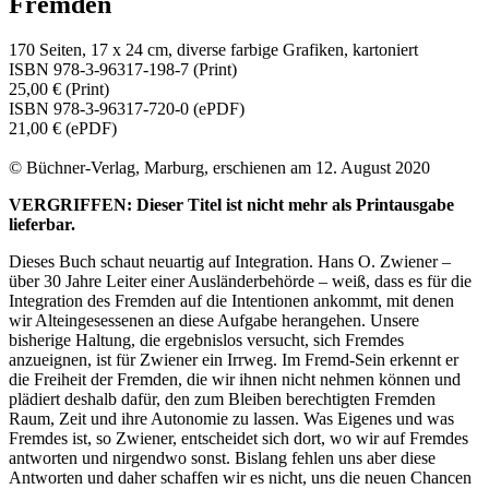
Fremden
170 Seiten, 17 x 24 cm, diverse farbige Grafiken, kartoniert
ISBN 978-3-96317-198-7 (Print)
25,00 € (Print)
ISBN 978-3-96317-720-0 (ePDF)
21,00 € (ePDF)
© Büchner-Verlag, Marburg, erschienen am 12. August 2020
VERGRIFFEN: Dieser Titel ist nicht mehr als Printausgabe
lieferbar.
Dieses Buch schaut neuartig auf Integration. Hans O. Zwiener –
über 30 Jahre Leiter einer Ausländerbehörde – weiß, dass es für die
Integration des Fremden auf die Intentionen ankommt, mit denen
wir Alteingesessenen an diese Aufgabe herangehen. Unsere
bisherige Haltung, die ergebnislos versucht, sich Fremdes
anzueignen, ist für Zwiener ein Irrweg. Im Fremd-Sein erkennt er
die Freiheit der Fremden, die wir ihnen nicht nehmen können und
plädiert deshalb dafür, den zum Bleiben berechtigten Fremden
Raum, Zeit und ihre Autonomie zu lassen. Was Eigenes und was
Fremdes ist, so Zwiener, entscheidet sich dort, wo wir auf Fremdes
antworten und nirgendwo sonst. Bislang fehlen uns aber diese
Antworten und daher schaffen wir es nicht, uns die neuen Chancen