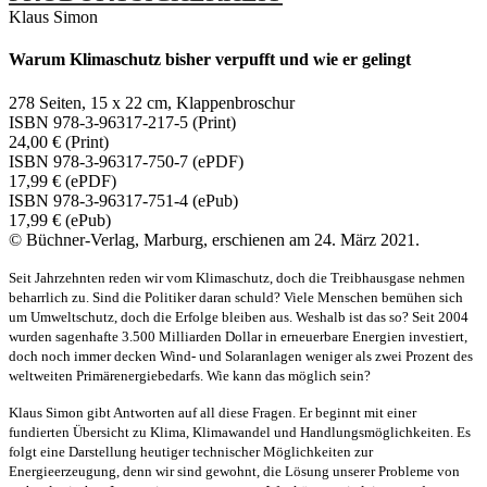
Klaus Simon
Warum Klimaschutz bisher verpufft und wie er gelingt
278 Seiten, 15 x 22 cm, Klappenbroschur
ISBN 978-3-96317-217-5 (Print)
24,00 € (Print)
ISBN 978-3-96317-750-7 (ePDF)
17,99 € (ePDF)
ISBN 978-3-96317-751-4 (ePub)
17,99 € (ePub)
© Büchner-Verlag, Marburg, erschienen am 24. März 2021.
Seit Jahrzehnten reden wir vom Klimaschutz, doch die Treibhausgase nehmen
beharrlich zu. Sind die Politiker daran schuld? Viele Menschen bemühen sich
um Umweltschutz, doch die Erfolge bleiben aus. Weshalb ist das so? Seit 2004
wurden sagenhafte 3.500 Milliarden Dollar in erneuerbare Energien investiert,
doch noch immer decken Wind- und Solaranlagen weniger als zwei Prozent des
weltweiten Primärenergiebedarfs. Wie kann das möglich sein?
Klaus Simon gibt Antworten auf all diese Fragen. Er beginnt mit einer
fundierten Übersicht zu Klima, Klimawandel und Handlungsmöglichkeiten. Es
folgt eine Darstellung heutiger technischer Möglichkeiten zur
Energieerzeugung, denn wir sind gewohnt, die Lösung unserer Probleme von