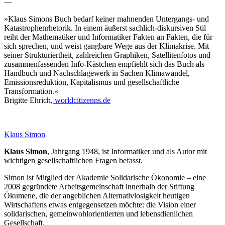
—
»Klaus Simons Buch bedarf keiner mahnenden Untergangs- und
Katastrophenrhetorik. In einem äußerst sachlich-diskursiven Stil
reiht der Mathematiker und Informatiker Fakten an Fakten, die für
sich sprechen, und weist gangbare Wege aus der Klimakrise. Mit
seiner Strukturiertheit, zahlreichen Graphiken, Satellitenfotos und
zusammenfassenden Info-Kästchen empfiehlt sich das Buch als
Handbuch und Nachschlagewerk in Sachen Klimawandel,
Emissionsreduktion, Kapitalismus und gesellschaftliche
Transformation.«
Brigitte Ehrich,
worldcitizenns.de
Klaus Simon
Klaus Simon
, Jahrgang 1948, ist Informatiker und als Autor mit
wichtigen gesellschaftlichen Fragen befasst.
Simon ist Mitglied der Akademie Solidarische Ökonomie – eine
2008 gegründete Arbeitsgemeinschaft innerhalb der Stiftung
Ökumene, die der angeblichen Alternativlosigkeit heutigen
Wirtschaftens etwas entgegensetzen möchte: die Vision einer
solidarischen, gemeinwohlorientierten und lebensdienlichen
Gesellschaft.